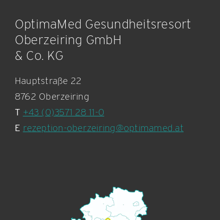
OptimaMed Gesundheitsresort
Oberzeiring GmbH
& Co. KG
Hauptstraße 22
8762 Oberzeiring
T
+43 (0)3571 28 11-0
E
rezeption-oberzeiring@optimamed.at