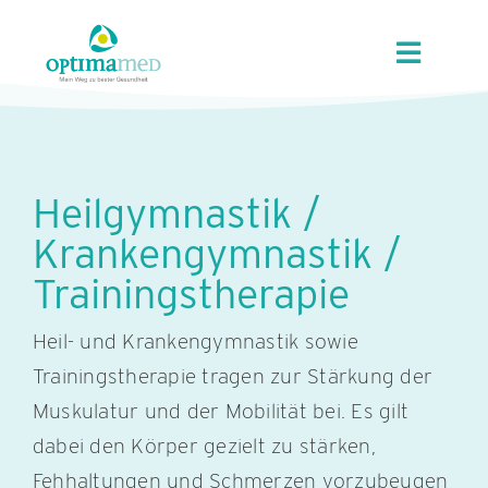
Skip
content
to
Toggle
content
Navigat
UNSER HAUS
ANGEBOTE
Heilgymnastik /
Krankengymnastik /
REGION
Trainingstherapie
Heil- und Krankengymnastik sowie
KUR/GVA
Trainingstherapie tragen zur Stärkung der
Muskulatur und der Mobilität bei. Es gilt
KARRIERE
dabei den Körper gezielt zu stärken,
Fehhaltungen und Schmerzen vorzubeugen
KONTAKT