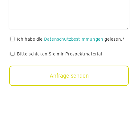
Datenschutz
Ich habe die
Datenschutzbestimmungen
gelesen.*
(erforderlich)
Bitte
Bitte schicken Sie mir Prospektmaterial
schicken
Sie
mir
Prospektmaterial