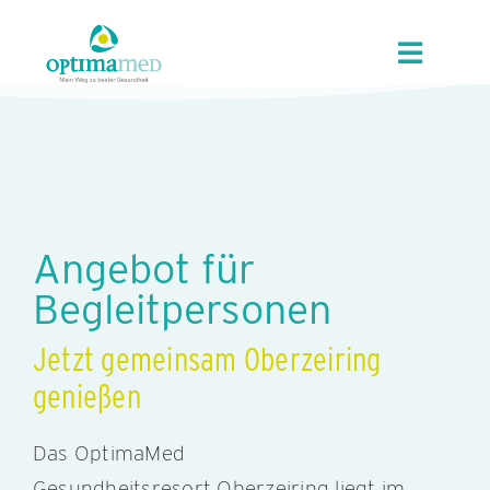
Skip
content
to
Toggle
content
Navigat
UNSER HAUS
ANGEBOTE
Angebot für
REGION
Begleitpersonen
KUR/GVA
Jetzt gemeinsam Oberzeiring
genießen
KARRIERE
Das OptimaMed
Gesundheitsresort Oberzeiring liegt im
KONTAKT