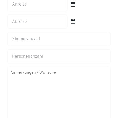
Anreise
Adresse
TT
(erforderlich)
Schrägstrich
Abreise
MM
TT
Schrägstrich
Schrägstrich
Zimmeranzahl
JJJJ
MM
Schrägstrich
Personenanzahl
JJJJ
Anmerkungen/Wünsche